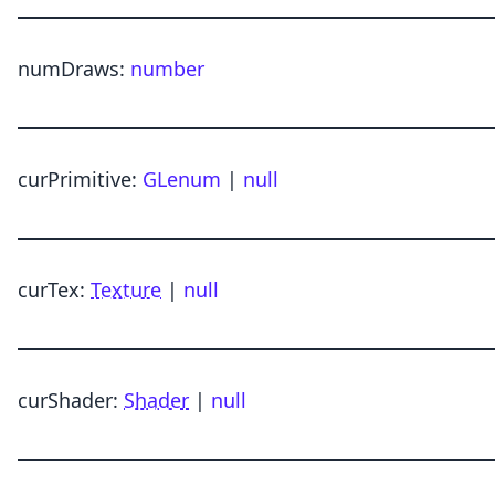
numDraws
:
number
curPrimitive
:
GLenum
|
null
curTex
:
Texture
|
null
curShader
:
Shader
|
null