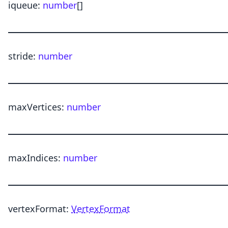
iqueue
:
number
[]
stride
:
number
maxVertices
:
number
maxIndices
:
number
vertexFormat
:
VertexFormat