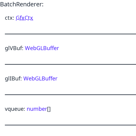
BatchRenderer
:
ctx
:
GfxCtx
glVBuf
:
WebGLBuffer
glIBuf
:
WebGLBuffer
vqueue
:
number
[]