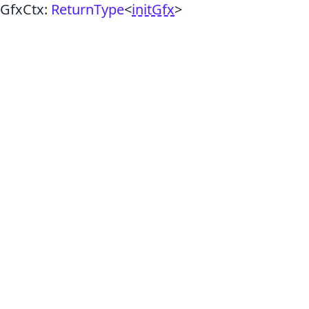
GfxCtx
:
ReturnType
<
initGfx
>