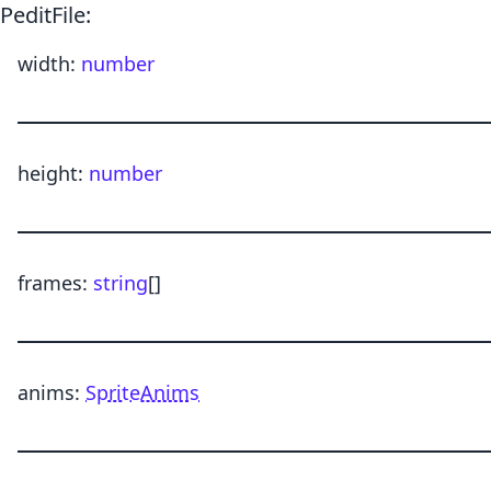
PeditFile
:
width
:
number
height
:
number
frames
:
string
[]
anims
:
SpriteAnims