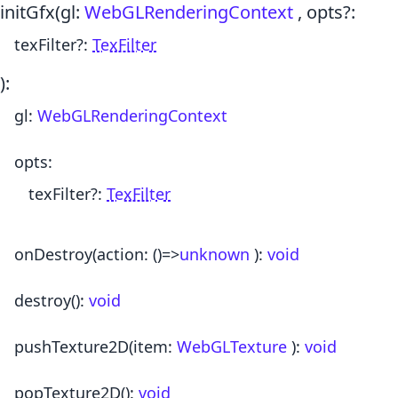
initGfx
(gl:
WebGLRenderingContext
, opts?:
texFilter
?:
TexFilter
)
:
gl
:
WebGLRenderingContext
opts
:
texFilter
?:
TexFilter
onDestroy
(action:
()
=>
unknown
)
:
void
destroy
()
:
void
pushTexture2D
(item:
WebGLTexture
)
:
void
popTexture2D
()
:
void