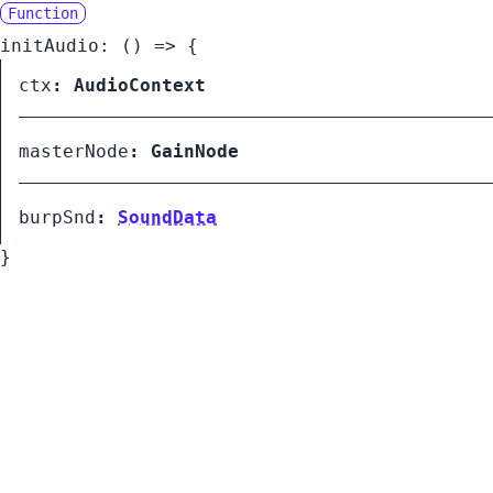
Function
initAudio
:
() =>
{
ctx
:
AudioContext
masterNode
:
GainNode
burpSnd
:
SoundData
}